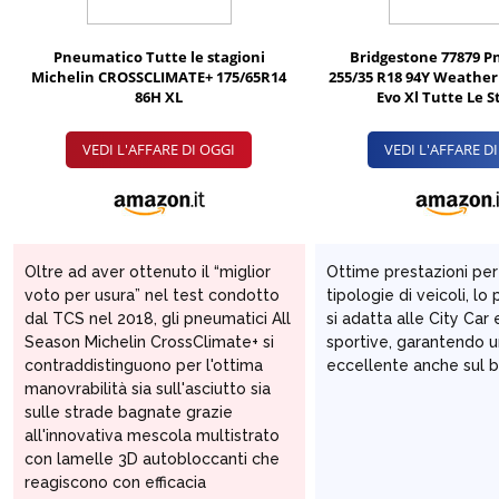
Pneumatico Tutte le stagioni
Bridgestone 77879 
Michelin CROSSCLIMATE+ 175/65R14
255/35 R18 94Y Weather
86H XL
Evo Xl Tutte Le S
VEDI L'AFFARE DI OGGI
VEDI L'AFFARE D
Oltre ad aver ottenuto il “miglior
Ottime prestazioni per
voto per usura” nel test condotto
tipologie di veicoli, l
dal TCS nel 2018, gli pneumatici All
si adatta alle City Car 
Season Michelin CrossClimate+ si
sportive, garantendo u
contraddistinguono per l'ottima
eccellente anche sul 
O
manovrabilità sia sull'asciutto sia
sulle strade bagnate grazie
all'innovativa mescola multistrato
con lamelle 3D autobloccanti che
reagiscono con efficacia