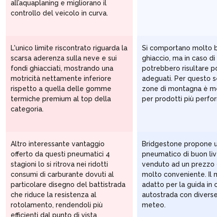
all’aquaplaning e migliorano il
controllo del veicolo in curva.
L'unico limite riscontrato riguarda la
Si comportano molto 
scarsa aderenza sulla neve e sui
ghiaccio, ma in caso di
TO
fondi ghiacciati, mostrando una
potrebbero risultare 
motricità nettamente inferiore
adeguati. Per questo s
rispetto a quella delle gomme
zone di montagna è m
termiche premium al top della
per prodotti più perfor
categoria.
Altro interessante vantaggio
Bridgestone propone 
offerto da questi pneumatici 4
pneumatico di buon liv
NE
stagioni lo si ritrova nei ridotti
venduto ad un prezzo
consumi di carburante dovuti al
molto conveniente. Il 
particolare disegno del battistrada
adatto per la guida in c
che riduce la resistenza al
autostrada con diverse
rotolamento, rendendoli più
meteo.
efficienti dal punto di vista