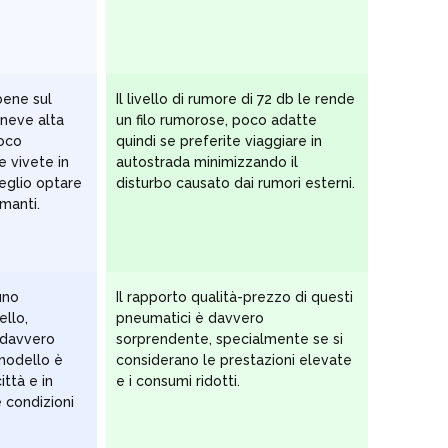
bene sul
Il livello di rumore di 72 db le rende
 neve alta
un filo rumorose, poco adatte
poco
quindi se preferite viaggiare in
e vivete in
autostrada minimizzando il
eglio optare
disturbo causato dai rumori esterni.
manti.
uno
Il rapporto qualità-prezzo di questi
ello,
pneumatici è davvero
 davvero
sorprendente, specialmente se si
modello è
considerano le prestazioni elevate
ittà e in
e i consumi ridotti.
 condizioni