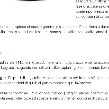
assicurare un’ottima m
fase di accelerazione
contempo la resisten
sui consumi di carbu
tra nota di spicco di queste gomme è sicuramente l’eccezionale durabil
sultati molto alti nei vari test a cui sono state sottoposte, collocandosi 
o
estazioni:
I Michelin CrossClimate+ si fanno apprezzare per le eccell
l bagnato, reagendo con efficacia all’aquaplaning e ottimizzando l’ader
glie
: Disponibili in 37 misure, sono pensati sia per le auto più piccol
tte le condizioni di guida al giusto rapporto qualità/prezzo.
rata
: Si conferma il miglior pneumatico 4 stagioni anche in termini di
tolamento che, oltre ad abbattere sensibilmente i consumi di carburant