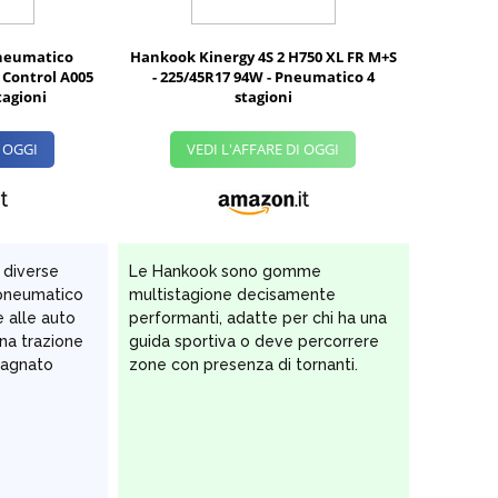
Pneumatico
Hankook Kinergy 4S 2 H750 XL FR M+S
 Control A005
- 225/45R17 94W - Pneumatico 4
tagioni
stagioni
I OGGI
VEDI L'AFFARE DI OGGI
 diverse
Le Hankook sono gomme
o pneumatico
multistagione decisamente
e alle auto
performanti, adatte per chi ha una
na trazione
guida sportiva o deve percorrere
bagnato
zone con presenza di tornanti.