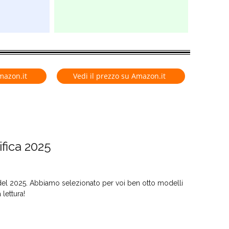
mazon.it
Vedi il prezzo su Amazon.it
ifica 2025
ni del 2025. Abbiamo selezionato per voi ben otto modelli
 lettura!