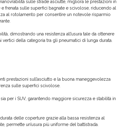
anovrabilità sulle strade asciutte, migliora le prestazioni in
 e frenata sulle superfici bagnate e scivolose, riducendo al
za al rotolamento per consentire un notevole risparmio
rante.
ità, dimostrando una resistenza all’usura tale da ottenere
ai vertici della categoria tra gli pneumatici di lunga durata.
enti prestazioni sull’asciutto e la buona maneggevolezza
enza sulle superfici scivolose.
e sia per i SUV, garantendo maggiore sicurezza e stabilità in
 durata delle coperture grazie alla bassa resistenza al
e, permette un’usura più uniforme del battistrada.