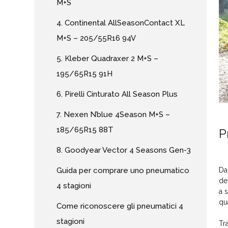
M+S
4. Continental AllSeasonContact XL
M+S – 205/55R16 94V
5. Kleber Quadraxer 2 M+S –
195/65R15 91H
6. Pirelli Cinturato All Season Plus
7. Nexen N’blue 4Season M+S –
185/65R15 88T
P
8. Goodyear Vector 4 Seasons Gen-3
Guida per comprare uno pneumatico
Da
de
4 stagioni
a 
qu
Come riconoscere gli pneumatici 4
stagioni
Tr