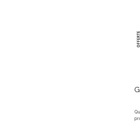
OFFER
G
Qu
pr