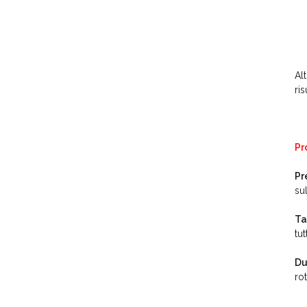
Al
ri
Pr
Pr
su
Ta
tu
Du
ro