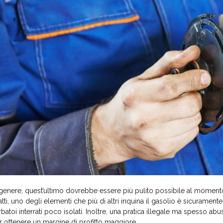
 genere, quest’ultimo dovrebbe essere più pulito possibile al momento
fatti, uno degli elementi che più di altri inquina il gasolio è sicuramen
rbatoi interrati poco isolati. Inoltre, una pratica illegale ma spesso abus
r ottenere un margine di profitto maggiore.