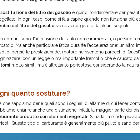
a
sostituzione del filtro del gasolio
è quindi fondamentale per garantir
ogettato. In ogni caso, come si fa a capire quando non funziona più c
mbio del filtro del gasolio,
ve ne accorgerete da alcuni segnali.
più comuni sono: l’accensione dell’auto non è immediata, o persino ten
rbatoio. Ma anche particolare fatica durante l’accelerazione: un filtro 
solio, perciò le prestazioni del motore ne risentono parecchio. Quest’
nghiozzare, con un leggero ma importante tremolio che è causato dal fil
ntomi
molto simili, ma è altrettanto pericolosa considerando la natura
gni quanto sostituire?
a che sappiamo bene quali sono i segnali di allarme di cui tener conto p
bbiamo chiarire anche una distinzione. Infatti, la maggior parte dei dist
rburante prodotto con elementi vegetali.
Si tratta, in modo più app
ricoli. Questo tipo di carburante è generalmente più pulito e sano per 