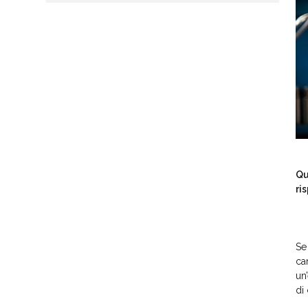
Qu
ri
Se
ca
un
di