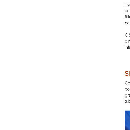
I 
ec
fi
da
Ci
di
in
S
Co
co
gr
tu