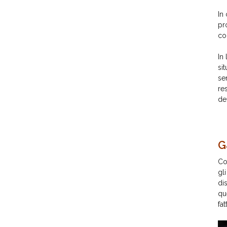
In
pr
co
In
si
se
re
de
G
Co
gl
di
qu
fa