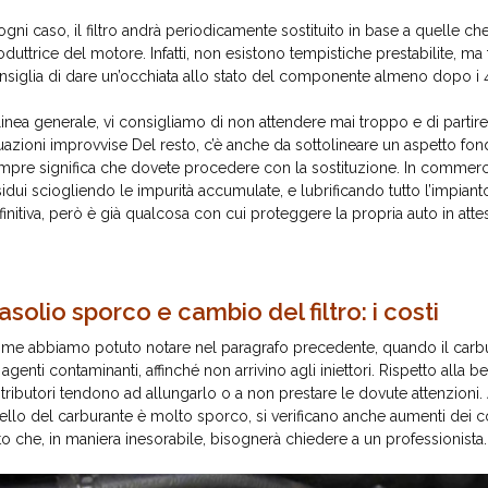
 ogni caso, il filtro andrà periodicamente sostituito in base a quelle che
oduttrice del motore. Infatti, non esistono tempistiche prestabilite, m
nsiglia di dare un’occhiata allo stato del componente almeno dopo i
 linea generale, vi consigliamo di non attendere mai troppo e di partire
tuazioni improvvise
Del resto, c’è anche da sottolineare un aspetto fond
mpre significa che dovete procedere con la sostituzione. In commerci
sidui sciogliendo le impurità accumulate, e lubrificando tutto l’impia
finitiva, però è già qualcosa con cui proteggere la propria auto in attesa
asolio sporco e cambio del filtro: i costi
me abbiamo potuto notare nel paragrafo precedente, quando il carburan
i agenti contaminanti, affinché non arrivino agli iniettori. Rispetto alla
stributori tendono ad allungarlo o a non prestare le dovute attenzioni.
ello del carburante è molto sporco, si verificano anche aumenti dei 
tto che, in maniera inesorabile, bisognerà chiedere a un professionista.