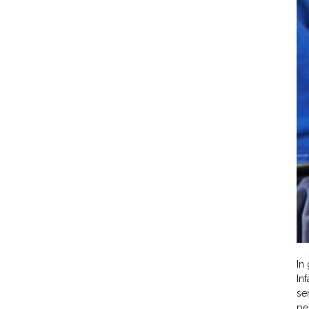
In
In
se
pe