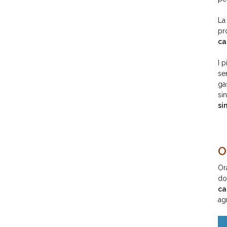
L
pr
ca
I 
se
ga
si
si
O
Or
do
ca
ag