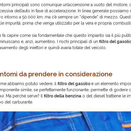
sintomi principali sono comunque un’accensione a vuoto del motore, c
cessiva dell’auto in fase di accelerazione. In linea generale possiamo
ltro intorno a 50.000 km, ma c’è sempre un “dipende” di mezzo. Questo
lle impurità, prima che venga utilizzato per la vera e propria combust
ò fa capire come sia fondamentale che questo impianto sia il più pulito 
minuiscano e, anzi, aumentino. I rischi principali di un
filtro del gasol
tasamento degli iniettori e quindi avaria totale del veicolo.
intomi da prendere in considerazione
me abbiamo potuto vedere, il
filtro del gasolio
è un elemento importan
mponente simile, se perfettamente funzionante, permette di godere d
avi. Ma perché serve? Il
filtro della benzina
o del diesel trattiene le i
bo del carburante.