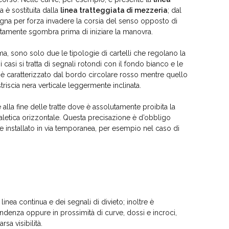
a è sostituita dalla
linea tratteggiata di mezzeria
; dal
na per forza invadere la corsia del senso opposto di
etamente sgombra prima di iniziare la manovra.
a, sono solo due le tipologie di cartelli che regolano la
i casi si tratta di segnali rotondi con il fondo bianco e le
ò, è caratterizzato dal bordo circolare rosso mentre quello
riscia nera verticale leggermente inclinata.
 e alla fine delle tratte dove è assolutamente proibita la
letica orizzontale. Questa precisazione è d’obbligo
e installato in via temporanea, per esempio nel caso di
inea continua e dei segnali di divieto; inoltre è
ondenza oppure in prossimità di curve, dossi e incroci,
rsa visibilità.