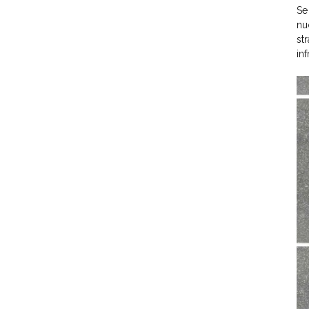
Se
n
st
in