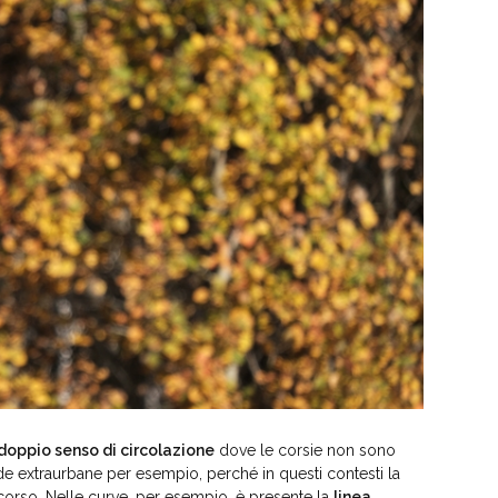
doppio senso di circolazione
dove le corsie non sono
de extraurbane per esempio, perché in questi contesti la
orso. Nelle curve, per esempio, è presente la
linea