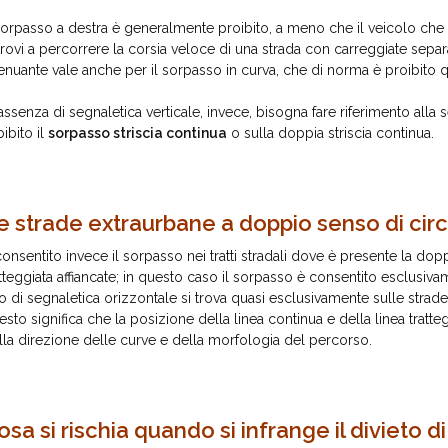
 sorpasso a destra è generalmente proibito, a meno che il veicolo che 
 trovi a percorrere la corsia veloce di una strada con carreggiate sepa
tenuante vale anche per il sorpasso in curva, che di norma è proibito 
 assenza di segnaletica verticale, invece, bisogna fare riferimento all
oibito il
sorpasso striscia continua
o sulla doppia striscia continua.
e strade extraurbane a doppio senso di cir
consentito invece il sorpasso nei tratti stradali dove è presente la doppi
atteggiata affiancate; in questo caso il sorpasso è consentito esclusivam
po di segnaletica orizzontale si trova quasi esclusivamente sulle strad
esto significa che la posizione della linea continua e della linea tratt
lla direzione delle curve e della morfologia del percorso.
osa si rischia quando si infrange il divieto d