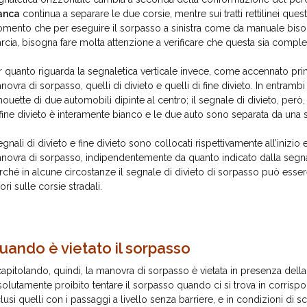
anca
continua a separare le due corsie, mentre sui tratti rettilinei quest
mento che per eseguire il sorpasso a sinistra come da manuale bisog
rcia, bisogna fare molta attenzione a verificare che questa sia compl
r quanto riguarda la segnaletica verticale invece, come accennato prim
novra di sorpasso, quelli di divieto e quelli di fine divieto. In entrambi 
lhouette di due automobili dipinte al centro; il segnale di divieto, per
 fine divieto è interamente bianco e le due auto sono separata da una st
segnali di divieto e fine divieto sono collocati rispettivamente all’inizio
novra di sorpasso, indipendentemente da quanto indicato dalla segna
rché in alcune circostanze il segnale di divieto di sorpasso può esser
ori sulle corsie stradali.
uando è vietato il sorpasso
capitolando, quindi, la manovra di sorpasso è vietata in presenza della l
solutamente proibito tentare il sorpasso quando ci si trova in corrisp
lusi quelli con i passaggi a livello senza barriere, e in condizioni di sca