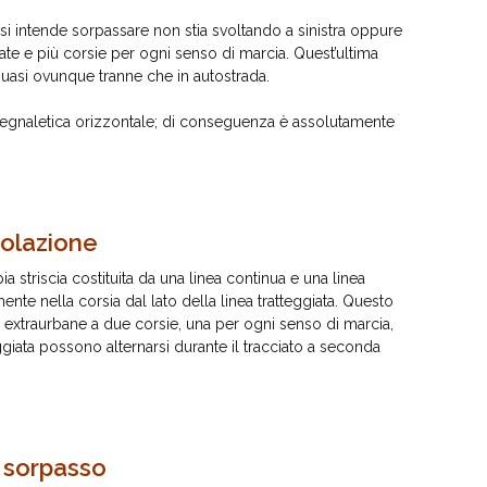
si intende sorpassare non stia svoltando a sinistra oppure
rate e più corsie per ogni senso di marcia. Quest’ultima
quasi ovunque tranne che in autostrada.
a segnaletica orizzontale; di conseguenza è assolutamente
colazione
a striscia costituita da una linea continua e una linea
ente nella corsia dal lato della linea tratteggiata. Questo
e extraurbane a due corsie, una per ogni senso di marcia,
eggiata possono alternarsi durante il tracciato a seconda
i sorpasso