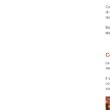
Co
di
qu
Bi
ap
C
La 
sia
Il
co
so