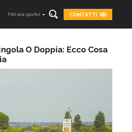
CONTATTI
Filtri aria sportivi
ingola O Doppia: Ecco Cosa
ia