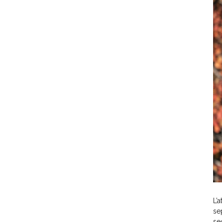
L’
se
se