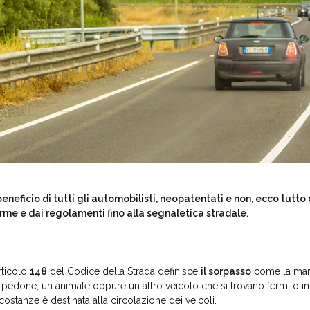
beneficio di tutti gli automobilisti, neopatentati e non, ecco tutto
rme e dai regolamenti fino alla segnaletica stradale.
articolo
148
del Codice della Strada definisce
il sorpasso
come la mano
 pedone, un animale oppure un altro veicolo che si trovano fermi o in
rcostanze è destinata alla circolazione dei veicoli.