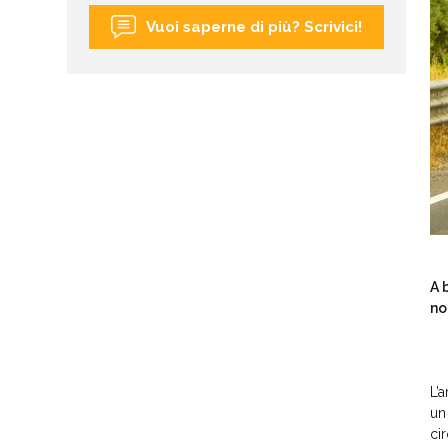
Vuoi saperne di più? Scrivici!
A 
no
L’
un
ci