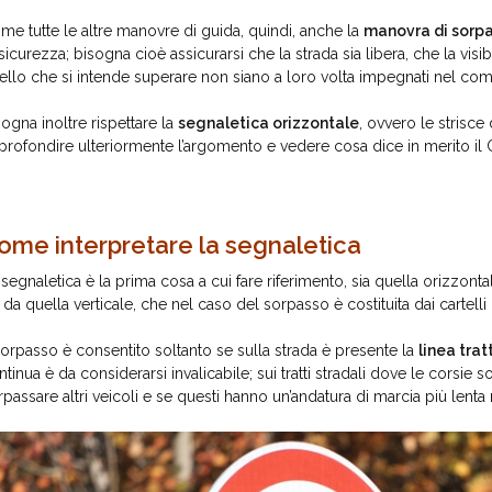
me tutte le altre manovre di guida, quindi, anche la
manovra di sorp
 sicurezza; bisogna cioè assicurarsi che la strada sia libera, che la visi
ello che si intende superare non siano a loro volta impegnati nel co
sogna inoltre rispettare la
segnaletica orizzontale
, ovvero le strisce
profondire ulteriormente l’argomento e vedere cosa dice in merito il 
ome interpretare la segnaletica
segnaletica è la prima cosa a cui fare riferimento, sia quella orizzontale 
 da quella verticale, che nel caso del sorpasso è costituita dai cartelli d
 sorpasso è consentito soltanto se sulla strada è presente la
linea tra
ntinua è da considerarsi invalicabile; sui tratti stradali dove le corsie
rpassare altri veicoli e se questi hanno un’andatura di marcia più lenta