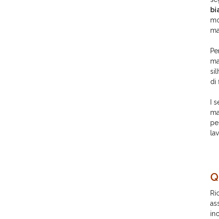
bi
mo
ma
Pe
ma
si
di
I 
ma
pe
lav
Q
Ri
as
inc