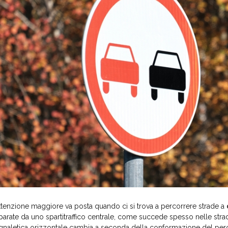
attenzione maggiore va posta quando ci si trova a percorrere strade a
parate da uno spartitraffico centrale, come succede spesso nelle stra
gnaletica orizzontale cambia a seconda della conformazione del perc