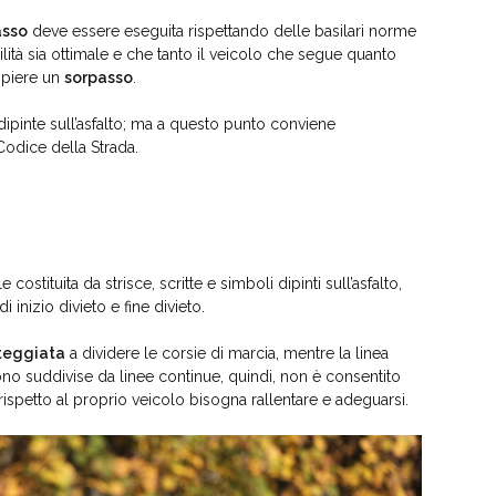
asso
deve essere eseguita rispettando delle basilari norme
bilità sia ottimale e che tanto il veicolo che segue quanto
mpiere un
sorpasso
.
 dipinte sull’asfalto; ma a questo punto conviene
Codice della Strada.
costituita da strisce, scritte e simboli dipinti sull’asfalto,
i inizio divieto e fine divieto.
tteggiata
a dividere le corsie di marcia, mentre la linea
 sono suddivise da linee continue, quindi, non è consentito
 rispetto al proprio veicolo bisogna rallentare e adeguarsi.