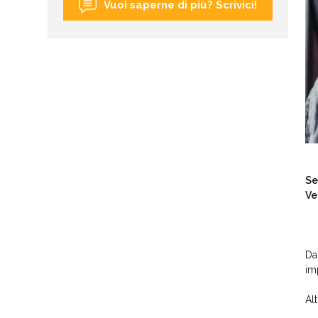
Vuoi saperne di più? Scrivici!
Se
Ve
Da
im
Al