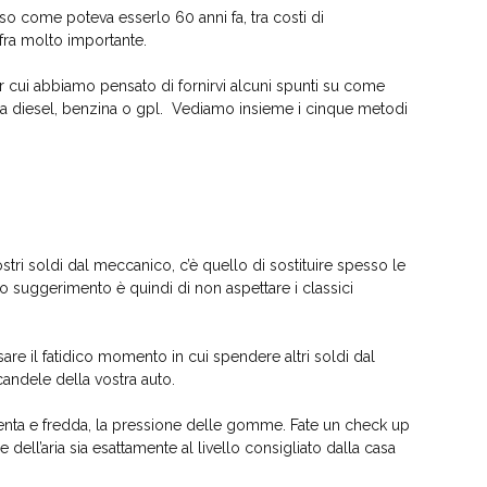
o come poteva esserlo 60 anni fa, tra costi di
ifra molto importante.
r cui abbiamo pensato di fornirvi alcuni spunti su come
ra diesel, benzina o gpl.
Vediamo insieme i cinque metodi
ostri soldi dal meccanico, c’è quello di sostituire spesso le
o suggerimento è quindi di non aspettare i classici
sare il fatidico momento in cui spendere altri soldi dal
andele della vostra auto.
penta e fredda, la pressione delle gomme. Fate un check up
dell’aria sia esattamente al livello consigliato dalla casa