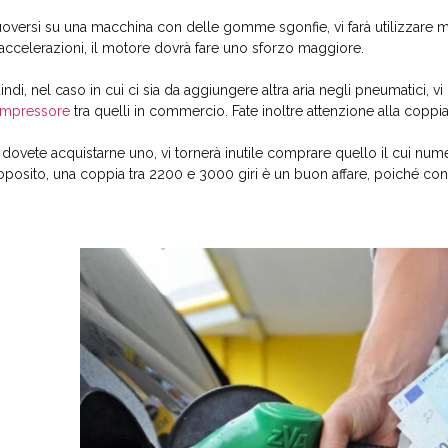
oversi su una macchina con delle gomme sgonfie, vi farà utilizzare mag
 accelerazioni, il motore dovrà fare uno sforzo maggiore.
indi, nel caso in cui ci sia da aggiungere altra aria negli pneumatici, v
mpressore
tra quelli in commercio. Fate inoltre attenzione alla copp
 dovete acquistarne uno, vi tornerà inutile comprare quello il cui numero
oposito, una coppia tra 2200 e 3000 giri è un buon affare, poiché c