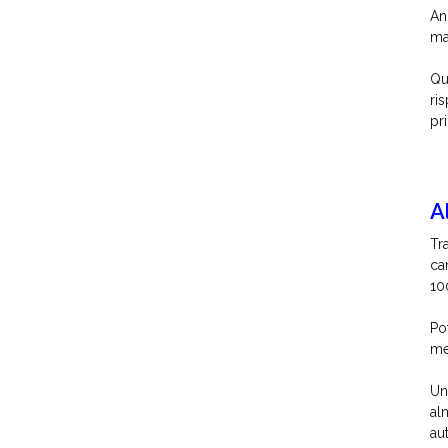
An
ma
Qu
ri
pr
A
Tr
ca
10
Po
me
Un
al
au