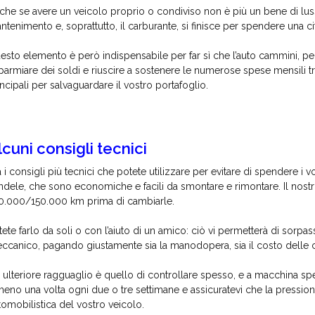
che se avere un veicolo proprio o condiviso non è più un bene di luss
ntenimento e, soprattutto, il carburante, si finisce per spendere una c
esto elemento è però indispensabile per far sì che l’auto cammini, pe
sparmiare dei soldi e riuscire a sostenere le numerose spese mensili t
incipali per salvaguardare il vostro portafoglio.
lcuni consigli tecnici
a i consigli più tecnici che potete utilizzare per evitare di spendere i v
ndele, che sono economiche e facili da smontare e rimontare. Il nostr
0.000/150.000 km prima di cambiarle.
tete farlo da soli o con l’aiuto di un amico: ciò vi permetterà di sorpas
ccanico, pagando giustamente sia la manodopera, sia il costo delle c
 ulteriore ragguaglio è quello di controllare spesso, e a macchina s
meno una volta ogni due o tre settimane e assicuratevi che la pressione 
tomobilistica del vostro veicolo.