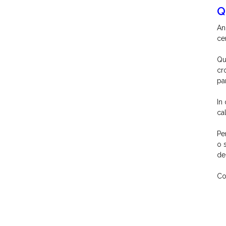
Q
An
ce
Qu
cr
pa
In
ca
Pe
o 
de
Co