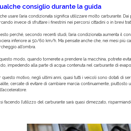
ualche consiglio durante la guida
che usare l’aria condizionata significa utilizzare molto carburante. Dai p
rcando invece di sfruttare i finestrini nei percorsi cittadini o in brevi t
esto perché, secondo recenti studi, l’aria condizionata aumenta il cons
ociera inferiore ai 50/60 km/h. Ma pensate anche che, nei mesi più cald
rcheggio all’ombra.
 questo modo, quando tornerete a prendere la macchina, potrete evitar
ldo, impedendo alla parte di acqua contenuta nel carburante di evapo
r questo motivo, negli ultimi anni, quasi tutti i veicoli sono dotati di s
salite, cercate di evitare di cambiare marcia continuamente, piuttosto u
ll’acceleratore.
si facendo l’utilizzo del carburante sarà quasi dimezzato, risparmiando co