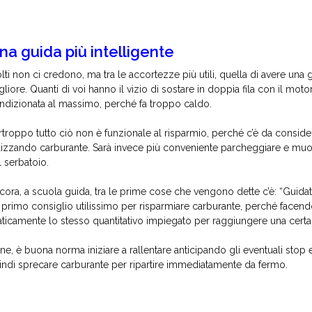
na guida più intelligente
lti non ci credono, ma tra le accortezze più utili, quella di avere un
gliore. Quanti di voi hanno il vizio di sostare in doppia fila con il moto
ndizionata al massimo, perché fa troppo caldo.
rtroppo tutto ciò non è funzionale al risparmio, perché c’è da conside
ilizzando carburante. Sarà invece più conveniente parcheggiare e muove
l serbatoio.
cora, a scuola guida, tra le prime cose che vengono dette c’è: “Guidate
 primo consiglio utilissimo per risparmiare carburante, perché facendo
aticamente lo stesso quantitativo impiegato per raggiungere una certa
fine, è buona norma iniziare a rallentare anticipando gli eventuali stop
indi sprecare carburante per ripartire immediatamente da fermo.