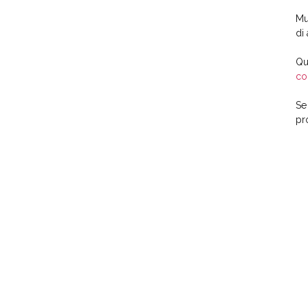
Mu
di
Qu
co
Se
pr