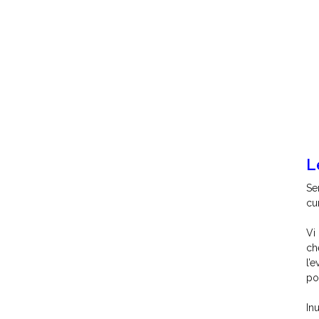
L
Se
cu
Vi
ch
l’
po
In