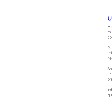
U
Mo
mi
co
Pu
ut
ne
An
un
pr
In
qu