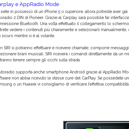
arplay e AppRadio Mode
 siete in possesso di un iPhone 5 o superiore, allora potreste aver già
toradio 2 DIN di Pioneer. Grazie al Carplay sarà possibile far interfacc
nnessione Bluetooth. Una volta effettuato il collegamento lo schermo 
trete vedere i contenuti più chiaramente e selezionarli manualmente, op
ù sicuro mentre si è al volante.
n SIRI si potranno effettuare e ricevere chiamate, comporre messaggi 
lezionare brani musicali. SIRI riceverà i comandi direttamente da un mi
tranno tenere sempre gli occhi sulla strada.
autoradio supporta anche smartphone Android grazie al AppRadio Mode,
ftware non abbia ricevuto le stesse cure del CarPlay. Se possedete
msung o un Huawei vi consigliamo di verificare l’effettiva compatibilità