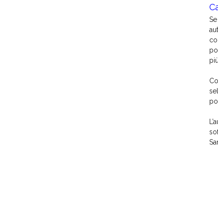
C
Se
au
co
po
pi
Co
se
po
L’
so
Sa