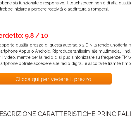
bbene sia funzionale e responsivo, il touchscreen non è di alta qualità, 
trebbe iniziare a perdere reattività o addirittura a rompersi.
erdetto: 9.8 / 10
 rapporto qualità-prezzo di questa autoradio 2 DIN la rende un’offerta
artphone Apple o Android. Riproduce tantissimi file multimediali, inc
r i video, mentre per la radio ci si può sintonizzare su frequenze 
artphone potrete accedere alle radio digitali e ascoltarle tramite l’imp
Clicca qui per vedere il prezzo
ESCRIZIONE CARATTERISTICHE PRINCIPAL