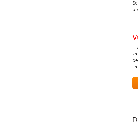
Se
po
V
Il
sm
pe
sm
D