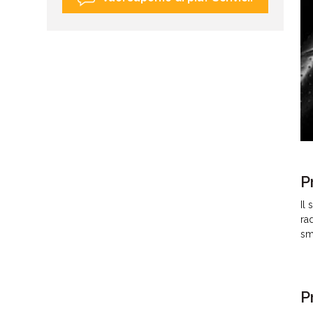
P
Il
ra
sm
P