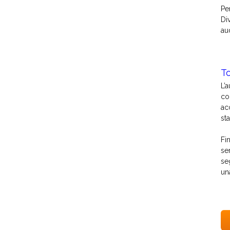
Pe
Di
au
T
L’
co
ac
st
Fi
se
se
un