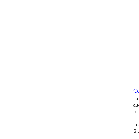
Co
La
au
lo
In
Bl