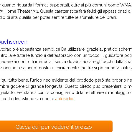
r quanto riguarda i formati supportati, oltre ai più comuni come 
vX Home Theater 3.1. Questa caratteristica farà felici gli appassionati 
dio di alta qualità per poter sentire tutte le sfumature dei brani.
ouchscreen
autoradio è abbastanza semplice Da utilizzare, grazie al pratico scherm
ntrollare tutte le funzioni dell’autoradio con un tocco. Il guidatore pot
cedere ai controlli immediati senza dover staccare gli occhi dalla stra
azioni radio saranno mostrate chiaramente, inoltre si potranno visualiz
n qui tutto bene, l’unico neo evidente del prodotto però sta proprio 
mbra godere di grande longevità. Questo difetto può presentarsi o m
gnalarlo. Per stare sicuri, vi consigliamo di far effettuare il montaggi
a certa dimestichezza con le
autoradio
.
Clicca qui per vedere il prezzo