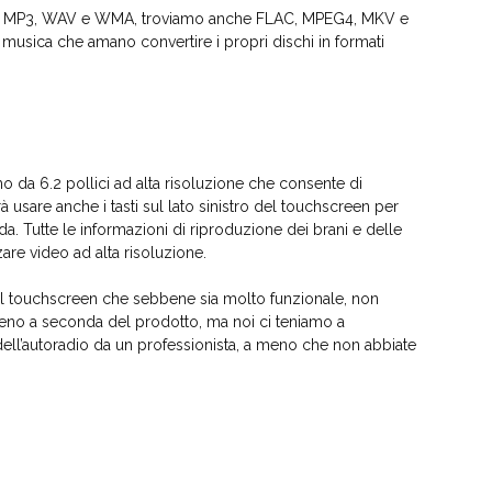
WMA, MP3, WAV e WMA, troviamo anche FLAC, MPEG4, MKV e
di musica che amano convertire i propri dischi in formati
o da 6.2 pollici ad alta risoluzione che consente di
rà usare anche i tasti sul lato sinistro del touchscreen per
da. Tutte le informazioni di riproduzione dei brani e delle
zare video ad alta risoluzione.
nel touchscreen che sebbene sia molto funzionale, non
eno a seconda del prodotto, ma noi ci teniamo a
o dell’autoradio da un professionista, a meno che non abbiate